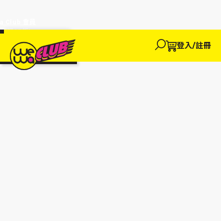
a Club 會員
訂單95折!
物輸入優惠
探索
登入/註冊
We買
We玩
We賺
WeWa
EWANEW"即
卡
高達95折!