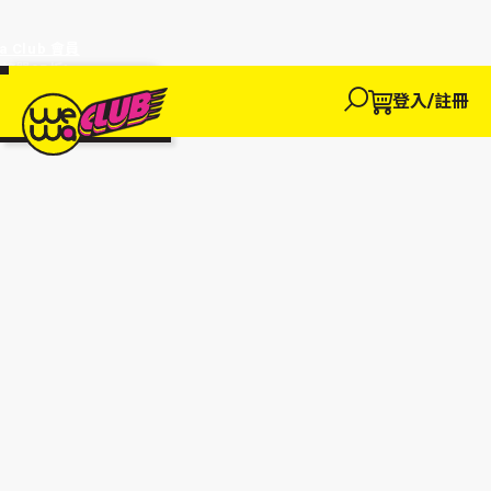
a Club 會員
訂單95折!
物輸入優惠
探索
登入/註冊
We買
We玩
We賺
WeWa
EWANEW"即
卡
高達95折!