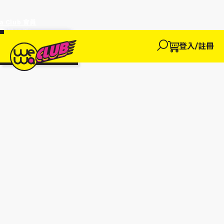
a Club 會員
訂單95折!
物輸入優惠
探索
登入/註冊
We買
We玩
We賺
WeWa
EWANEW"即
卡
高達95折!