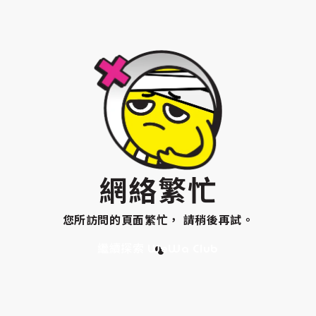
網絡繁忙
您所訪問的頁面繁忙， 請稍後再試。
繼續探索 WeWa Club