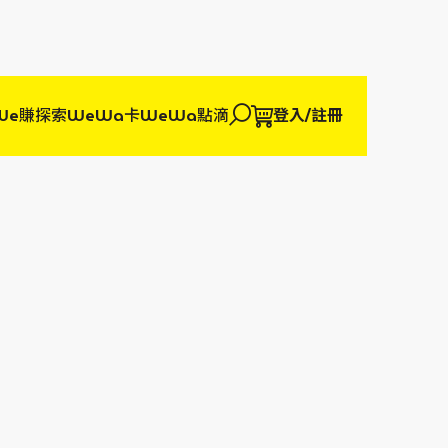
We賺
探索WeWa卡
WeWa點滴
登入/註冊