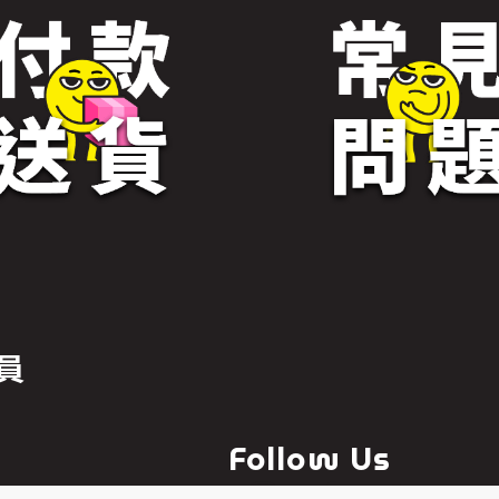
員
Follow Us