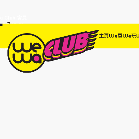
a Club 會員
訂單95折!
物輸入優惠
主頁
We買
We玩
EWANEW"即
高達95折!