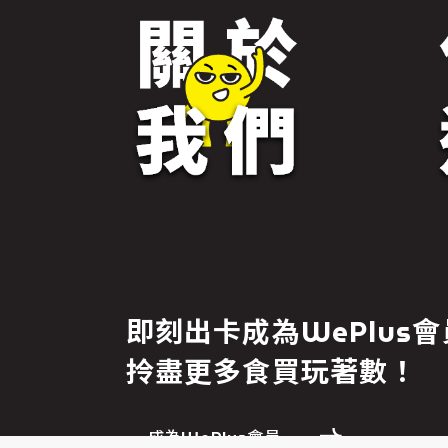
免責聲明
即刻出卡成為WePlus會
繼續前往
拎盡更多食買玩著數！
成為WePlus會員