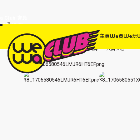
a Club 會員
訂單95折!
物輸入優惠
主頁
We買
We玩
EWANEW"即
高達95折!
主頁
We 買
保險
富衛人壽
人壽保險
富衛自主保(升級版)定期保障計劃