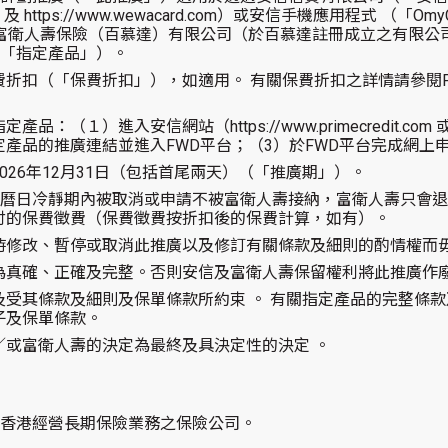
t.com 及 https://www.wewacard.com）或安信手機應用程式 （「Om
由富衛人壽保險（百慕達）有限公司（於百慕達註冊成立之有限公
（「指定產品」）。
折扣（「保費折扣」），如適用。 有關保費折扣之詳情請參閱F
１）進入安信網站（https://www.primecredit.com 或 http
點擊指定產品的推廣連結並進入FWD平台；（3）於FWD平台完成網
026年12月31日（包括首尾兩天）（「推廣期」）。
 個曆日冷靜期內被取消或申請不被富衛人壽接納，富衛人壽只會
付的保費徵費（保費徵費按折扣後的保費計算，如有）。
時修改、暫停或取消此推廣以及修訂有關條款及細則的酌情權而
為真確、正確及完整。否則安信及富衛人壽保留權利將此推廣作
及受其條款及細則及保單條款所約束 。 有關指定產品的完整條
子及保單條款。
／或富衛人壽的決定為最終及具決定性的決定 。
香港經營長期保險業務之保險公司。