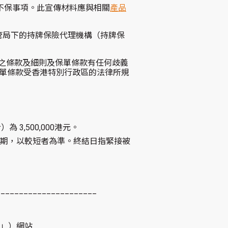
不保事項。此宣傳材料應與相關
產品
管局下的持牌保險代理機構（持牌保
之條款及細則及保單條款有任何歧義
單條款受香港特別行政區的法律所規
3,500,000港元。
年期，以較短者為準。終結日指緊接被
______________________
信」）網站