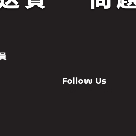
員
Follow Us