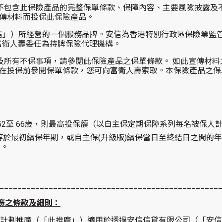
不包含此保險產品的完整保單條款、保障內容、主要風險披露及
傳材料而投保此保險產品。
「安信」）所經營的一個服務品牌。安信為香港特別行政區保險業監
獲富衛人壽委任為持牌保險代理機構。
及所有不保事項，請參閱此保險產品之保單條款。 如此宣傳材料
在投保前參閱保單條款，您可向富衛人壽索取。本保險產品之保
2至 66歲，則最高投保額（以自主保定期保障系列每名被保人計）為 
等於最初續保年期，或自主保(升級版)續保當日至終結日之間的
日。
_________________________________________________
推廣之條款及細則：
障計劃推廣（「此推廣」）適用於透過安信信貸有限公司（「安