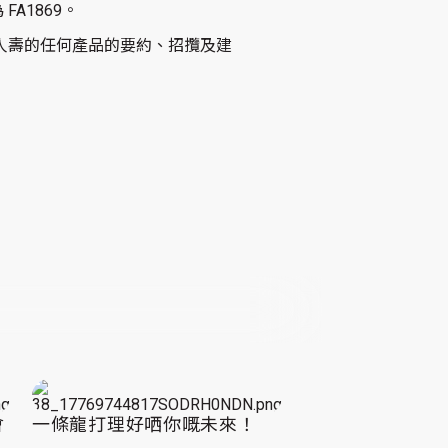
A1869。
人壽的任何產品的要約、招攬及建
會
一條龍打理好哂你嘅未來！