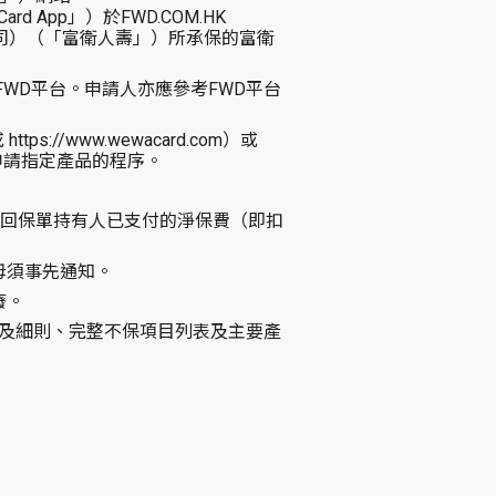
yCard App」）於FWD.COM.HK
司）（「富衛人壽」）所承保的富衛
WD平台。申請人亦應參考FWD平台
s://www.wewacard.com）或
上申請指定產品的程序。
退回保單持有人已支付的淨保費（即扣
毋須事先通知。
廢。
款及細則、完整不保項目列表及主要產