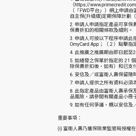
（https://www.primecredi
（「FWD平台」）網上申請
自主保(升級版)定期保障計劃
申請人申請指定產品可享保費
保費折扣的相關條款及細則。
申請人可按以下程序申請此指定產品：（
OmyCard App；（２）
此推廣之推廣期由即日起至2
如繕發之保單於指定的 21
除保費折扣後，如有）和已支
安信及／或富衛人壽保留隨
申請人提供之所有資料必須
此指定產品由富衛人壽承保
品風險，請參閱有關產品小冊
如有任何爭議，概以安信及
重要事項：
(i)
富衛人壽乃獲保險業監管局授權在