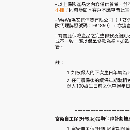
-
以上保險產品之內容僅供參考，並
小冊子
同時參閱。客戶不應單憑此宣
- WeWa為安信信貸有限公司（
險代理牌照號碼：FA1869），亦
-
有關此保險產品之完整條款及細則
或不一致，應以保單條款為準。如欲
管。
註：
如被保人的下次生日年齡為 5
任何續保後的續保年期將相
保人100歲生日前之保單週年
_____________________
富衛自主保(升級版)定期保障計劃
富衛自主保(升級版)定期保