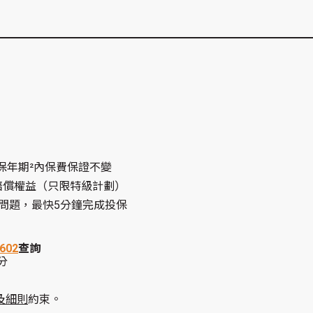
保年期²內保費保證不變
賠償權益（只限特級計劃）
問題，最快5分鐘完成投保
0602
查詢
分
及細則
約束。