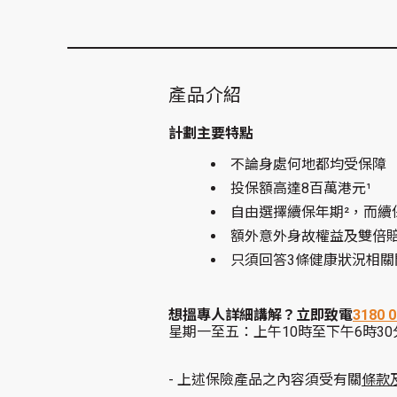
產品介紹
計劃主要特點
不論身處何地都均受保障
投保額高達8百萬港元¹
自由選擇續保年期²，而續
額外意外身故權益及雙倍
只須回答3條健康狀況相關
想搵專人詳細講解？立即致電
3180 
星期一至五：上午10時至下午6時30
-
上述保險產品之內容須受有關
條款