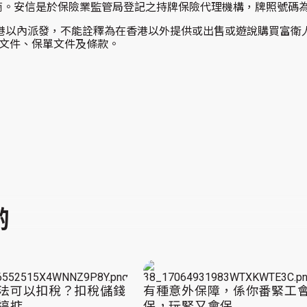
。安信是於保險業監管局登記之持牌保險代理機構，牌照號碼為 F
港以內派發，不能詮釋為在香港以外提供或出售或遊說購買富衛
文件、保單文件及條款。
啲
法可以扣稅？扣稅儲錢
有種意外保障，係你番緊工
搞掂
保，玩緊又會保