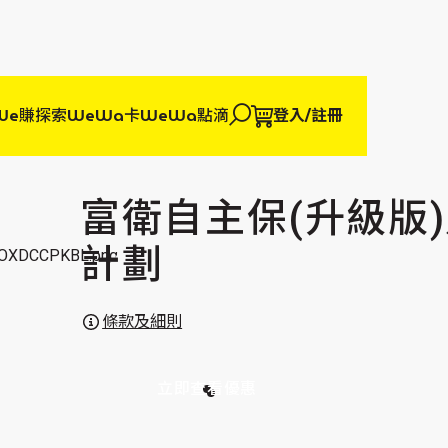
We賺
探索WeWa卡
WeWa點滴
登入/註冊
富衛自主保(升級版
計劃
條款及細則
立即查看優惠