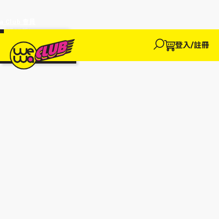
a Club 會員
訂單95折!
物輸入優惠
探索
登入/註冊
We買
We玩
We賺
WeWa
EWANEW"即
卡
高達95折!