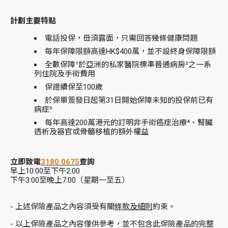
計劃主要特點
電話投保，毌須露面，只需回答幾條健康問題
每年保障限額高達HK$400萬，並不設終身保障限額
全數保障¹於亞洲的私家醫院標準普通病房²之一系
列住院及手術費用
保證續保至100歲
於保單簽發日起第31日開始保障未知的投保前已有
病症³
每年高達200萬港元的訂明非手術癌症治療⁴、腎臟
透析及器官或骨髓移植的額外權益
立即致電
3180 0675
查詢
早上10:00至下午2:00
下午3:00至晚上7:00（星期一至五）
-
上述保險產品之內容須受有關
條款及細則
約束。
-
以上保險產品之內容僅供參考，並不包含此保險產品的完整