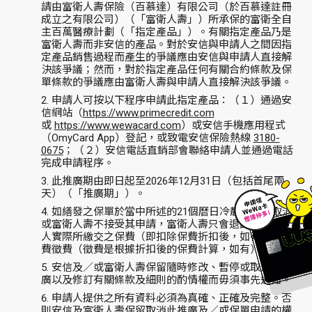
請由富衛人壽保險（百慕達）有限公司（於百慕達註冊
成立之有限公司）（「富衛人壽」）所承保的富衛全自
主百萬醫療計劃（「指定產品」）。有關指定產品乃是
富衛人壽而非安信的產品。對於安信與申請人之間因指
定產品銷售過程而產生的爭議應由安信與申請人直接解
決該爭議；然而，對於指定產品任何有關合約條款及保
單條款的爭議應由富衛人壽與申請人直接解決該爭議。
申請人可按以下程序申請此指定產品：（１）通過安
信網站（
https://www.primecredit.com
或
https://www.wewacard.com
）或安信手機應用程式
（OmyCard App）登記，或致電安信保險熱線
3180-
0675
；（２）安信電話直銷部會聯絡申請人並通過電話
完成申請程序。
此推廣期由即日起至2026年12月31日（包括首尾兩
天）（「推廣期」）。
如繕發之保單於當中所述的21個曆日冷靜期內被取消
或富衛人壽不接受其申請，富衛人壽只會退回保單持有
人實際所繳交之保費（即扣除保費折扣後，如有）及保
費徵費（徵費是根據折扣後的保費計算，如有）。
安信及／或富衛人壽保留隨時修改、暫停或取消此推
廣以及修訂有關條款及細則的酌情權而毋須事先通知。
申請人提供之所有資料必須為真確、正確及完整。否
則安信及富衛人壽保留取消此推廣及／或保單申請的權