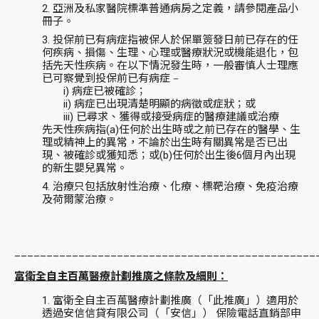
亞洲及私家醫院標準普通病房之定義，請參閱產品小
冊子。
投保前已有病症指被保人於保單簽發日前已存在的任
何疾病、損傷、生理、心理或醫療狀況或機能退化，包
括先天性疾病。在以下情況發生時，一般審慎人士理應
已可察覺到投保前已有病症 ‒
i)
病症已被確診；
ii)
病症已出現清楚明顯的病徵或症狀；或
iii)
已尋求、獲得或接受病症的醫療建議或治療
先天性疾病指(a)任何於出生時或之前已存在的醫學、生
理或精神上的異常，不論於出生時有關異常是否已出
現、被確診或獲知悉；或(b)任何於出生後6個月內出現
的新生嬰兒異常。
治療只包括放射性治療、化療、標靶治療、免疫治療
及荷爾蒙治療。
_______________________________________________
富衛全自主百萬醫療計劃推廣之條款及細則：
富衛全自主百萬醫療計劃推廣（「此推廣」）適用於
透過安信信貸有限公司（「安信」） 保險電話直銷部申