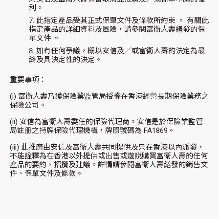
利。
此指定產品受其正式保單文件及條款所約束 。 有關此
指定產品的詳細資料及風險，請參閱富衛人壽繕發的保
單文件 。
如有任何爭議，概以安信及／或富衛人壽的決定為最
終及具決定性的決定。
重要事項：
(i)
富衛人壽乃獲保險業監管局授權在香港經營長期保險業務之
保險公司。
(ii)
安信為富衛人壽委任的保險代理商。安信是於保險業監管
局註册之持牌保險代理機構，牌照號碼為 FA1869。
(iii)
此推廣由安信及富衛人壽共同提供及只在香港以內派發，
不能詮釋為在香港以外提供或出售或遊說購買富衛人壽的任何
產品的要約、招攬及建議。詳情請參閱富衛人壽繕發的銷售文
件、保單文件及條款。