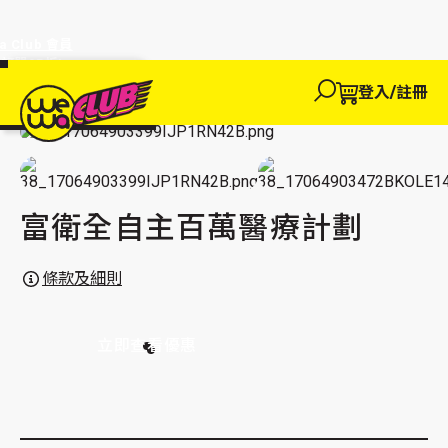
a Club 會員
訂單95折!
物輸入優惠
探索
登入/註冊
We買
主頁
We玩
We 買
We賺
WeWa
保險
富衛人壽
醫療保險
EWANEW"即
卡
高達95折!
富衛全自主百萬醫療計劃
富衛全自主百萬醫療計劃
條款及細則
立即查看優惠