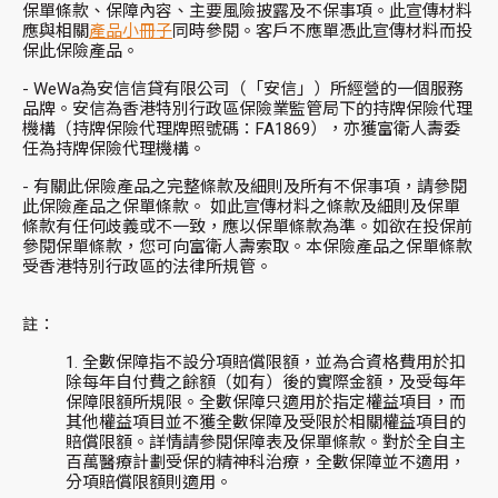
保單條款、保障內容、主要風險披露及不保事項。此宣傳材料
應與相關
產品小冊子
同時參閱。客戶不應單憑此宣傳材料而投
保此保險產品。
- WeWa為安信信貸有限公司（「安信」）所經營的一個服務
品牌。安信為香港特別行政區保險業監管局下的持牌保險代理
機構（持牌保險代理牌照號碼：FA1869），亦獲富衛人壽委
任為持牌保險代理機構。
-
有關此保險產品之完整條款及細則及所有不保事項，請參閱
此保險產品之保單條款。 如此宣傳材料之條款及細則及保單
條款有任何歧義或不一致，應以保單條款為準。如欲在投保前
參閱保單條款，您可向富衛人壽索取。本保險產品之保單條款
受香港特別行政區的法律所規管。
註：
全數保障指不設分項賠償限額，並為合資格費用於扣
除每年自付費之餘額（如有）後的實際金額，及受每年
保障限額所規限。全數保障只適用於指定權益項目，而
其他權益項目並不獲全數保障及受限於相關權益項目的
賠償限額。詳情請參閱保障表及保單條款。對於全自主
百萬醫療計劃受保的精神科治療，全數保障並不適用，
分項賠償限額則適用。