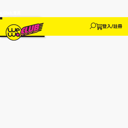
a Club 會員
訂單95折!
物輸入優惠
探索
登入/註冊
We買
We玩
We賺
WeWa
EWANEW"即
卡
高達95折!