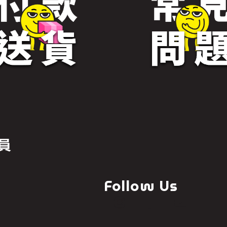
員
Follow Us