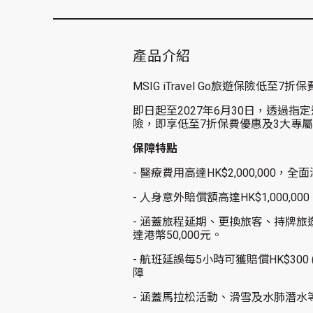
產品介紹
MSIG iTravel Go旅遊保險低至
即日起至2027年6月30日，透過指定連結(h
險，即享低至7折保費優惠及3大專
保障特點
- 醫療費用高達HK$2,000,00
- 人身意外賠償額高達HK$1,000,0
- 涵蓋旅程延期、更換旅客、持牌
達港幣50,000元。
- 航班延誤每5小時可獲賠償HK$30
障
- 涵蓋馬拉松活動、滑雪及水肺潛水等