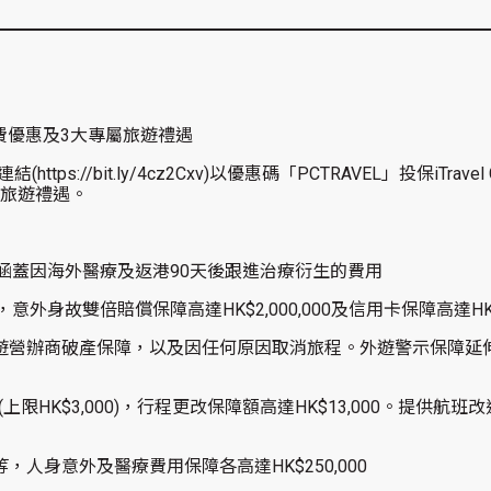
7折保費優惠及3大專屬旅遊禮遇
ttps://bit.ly/4cz2Cxv)以優惠碼「PCTRAVEL」投保iT
屬旅遊禮遇。
0，全面涵蓋因海外醫療及返港90天後跟進治療衍生的費用
00，意外身故雙倍賠償保障高達HK$2,000,000及信用卡保障高達HK$
旅遊營辦商破產保障，以及因任何原因取消旅程。外遊警示保障延
0 (上限HK$3,000)，行程更改保障額高達HK$13,000。提
，人身意外及醫療費用保障各高達HK$250,000