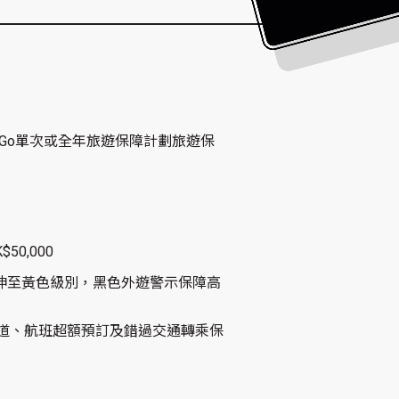
ravel Go單次或全年旅遊保障計劃旅遊保
50,000
伸至黃色級別，黑色外遊警示保障高
供航班改道、航班超額預訂及錯過交通轉乘保