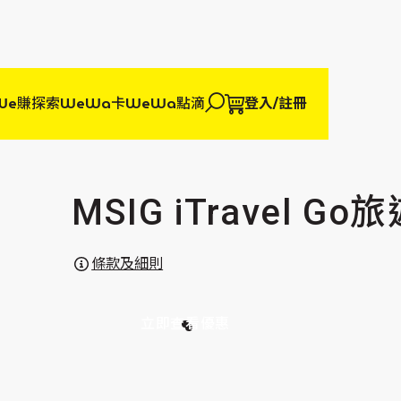
We賺
探索WeWa卡
WeWa點滴
登入/註冊
MSIG iTravel G
條款及細則
立即查看優惠