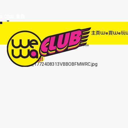
a Club 會員
訂單95折!
物輸入優惠
主頁
We買
We玩
EWANEW"即
高達95折!
主頁
We 買
保險
旅遊保險
MSIG iTravel Go旅遊保險