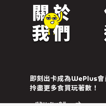
免責聲明
即刻出卡成為WePlus會
繼續前往
拎盡更多食買玩著數！
成為WePlus會員