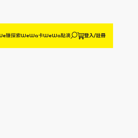
We賺
探索WeWa卡
WeWa點滴
登入/註冊