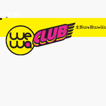
a Club 會員
訂單95折!
物輸入優惠
主頁
We買
We玩
EWANEW"即
高達95折!