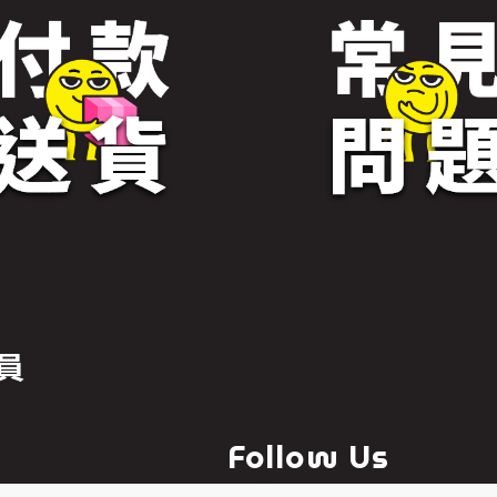
員
Follow Us