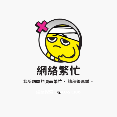
網絡繁忙
您所訪問的頁面繁忙， 請稍後再試。
繼續探索 WeWa Club