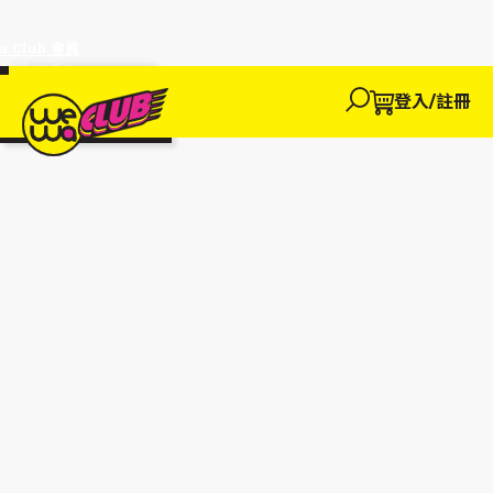
a Club 會員
訂單95折!
物輸入優惠
探索
登入/註冊
We買
We玩
We賺
WeWa
EWANEW"即
卡
高達95折!