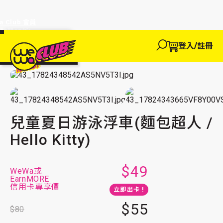
a Club 會員
訂單95折!
物輸入優惠
探索
登入/註冊
We買
主頁
We玩
We 買
We賺
WeWa
品味生活
EWANEW"即
卡
高達95折!
兒童夏日游泳浮車(麵包超人 / Hello Kitty)
兒童夏日游泳浮車(麵包超人 /
Hello Kitty)
$49
WeWa或
EarnMORE
信用卡專享價
立即出卡 !
$55
$80