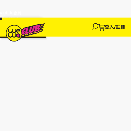
a Club 會員
訂單95折!
物輸入優惠
探索
登入/註冊
We買
We玩
We賺
WeWa
EWANEW"即
卡
高達95折!