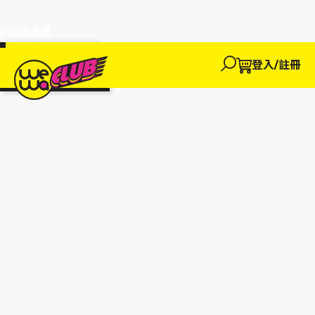
a Club 會員
訂單95折!
物輸入優惠
探索
登入/註冊
We買
We玩
We賺
WeWa
EWANEW"即
卡
高達95折!