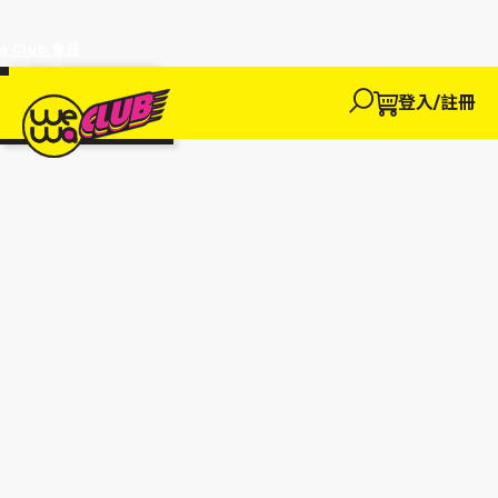
a Club 會員
訂單95折!
物輸入優惠
探索
登入/註冊
We買
We玩
We賺
WeWa
EWANEW"即
卡
高達95折!