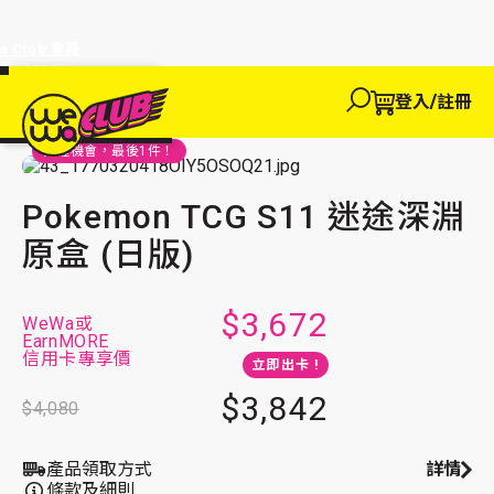
a Club 會員
訂單95折!
物輸入優惠
探索
登入/註冊
We買
主頁
We玩
We 買
We賺
WeWa
收藏卡
EWANEW"即
卡
高達95折!
把握機會，最後
1
件！
Pokemon TCG S11 迷途深淵 原盒 (日版)
Pokemon TCG S11 迷途深淵
原盒 (日版)
$3,672
WeWa或
EarnMORE
信用卡專享價
立即出卡 !
$3,842
$4,080
產品領取方式
詳情
條款及細則