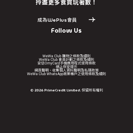
拎盡更多食買玩著數！
成為WePlus會員
Follow Us
WeWa Club 購物之條款及細則
WeWa Club 會員計劃之條款及細則
安信OmyCard手機應用程式使用條款
網上保安提示
網頁聲明、收集個人資料聲明及私隱政策
WeWa Club WhatsApp商業帳戶之使用條款及細則
免責聲明
©
2026
PrimeCredit Limited. 保留所有權利