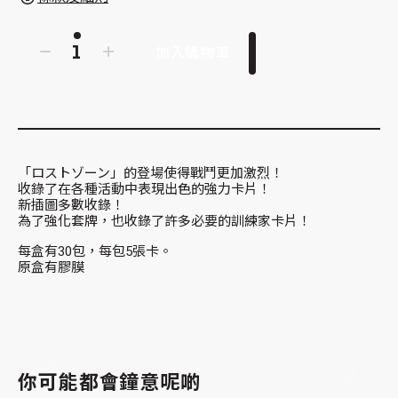
加入購物車
「ロストゾーン」的登場使得戰鬥更加激烈！
收錄了在各種活動中表現出色的強力卡片！
新插圖多數收錄！
為了強化套牌，也收錄了許多必要的訓練家卡片！
每盒有30包，每包5張卡。
原盒有膠膜
你可能都會鐘意呢啲