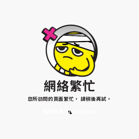
網絡繁忙
您所訪問的頁面繁忙， 請稍後再試。
繼續探索 WeWa Club