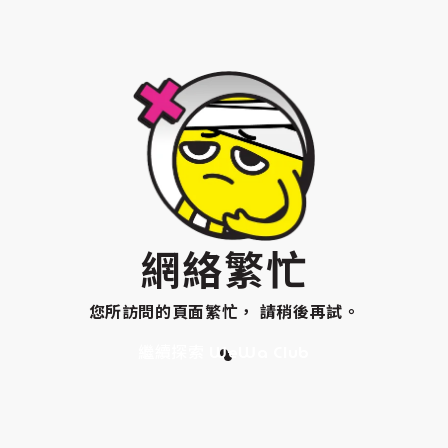
網絡繁忙
您所訪問的頁面繁忙， 請稍後再試。
繼續探索 WeWa Club