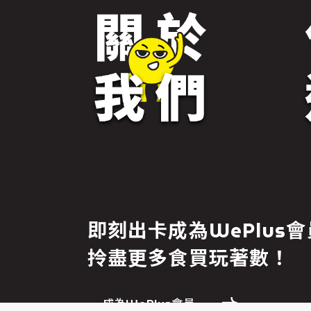
免責聲明
即刻出卡成為WePlus會
繼續前往
拎盡更多食買玩著數！
成為WePlus會員