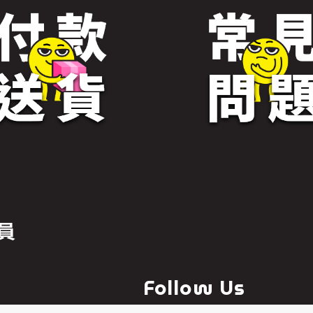
員
Follow Us