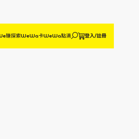
We賺
探索WeWa卡
WeWa點滴
登入/註冊