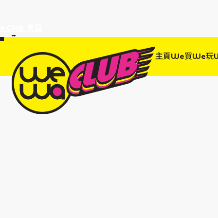
a Club 會員
訂單95折!
物輸入優惠
主頁
We買
We玩
EWANEW"即
高達95折!