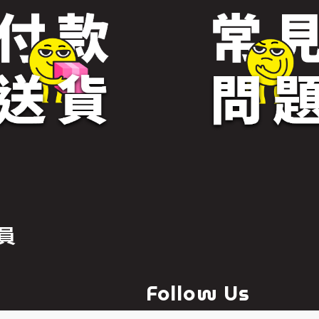
員
Follow Us