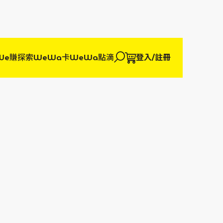
We賺
探索WeWa卡
WeWa點滴
登入/註冊