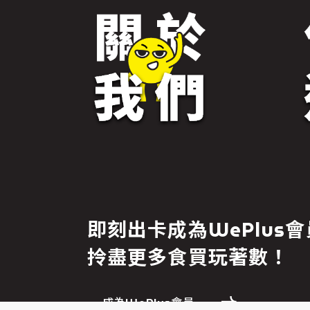
免責聲明
即刻出卡成為WePlus會
繼續前往
拎盡更多食買玩著數！
成為WePlus會員