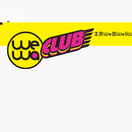
a Club 會員
訂單95折!
物輸入優惠
主頁
We買
We玩
EWANEW"即
高達95折!