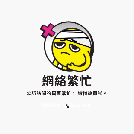
網絡繁忙
您所訪問的頁面繁忙， 請稍後再試。
繼續探索 WeWa Club