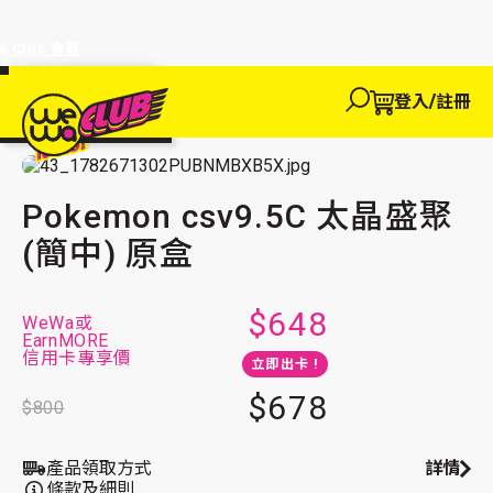
a Club 會員
訂單95折!
物輸入優惠
探索
登入/註冊
We買
主頁
We玩
We 買
We賺
WeWa
收藏卡
EWANEW"即
卡
高達95折!
Pokemon csv9.5C 太晶盛聚(簡中) 原盒
Pokemon csv9.5C 太晶盛聚
(簡中) 原盒
$648
WeWa或
EarnMORE
信用卡專享價
立即出卡 !
$678
$800
產品領取方式
詳情
條款及細則