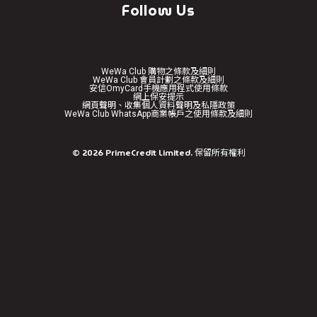
Follow Us
WeWa Club 購物之條款及細則
WeWa Club 會員計劃之條款及細則
安信OmyCard手機應用程式使用條款
網上保安提示
網頁聲明、收集個人資料聲明及私隱政策
WeWa Club WhatsApp商業帳戶之使用條款及細則
免責聲明
©
2026
PrimeCredit Limited. 保留所有權利
繼續前往