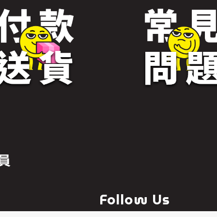
員
Follow Us