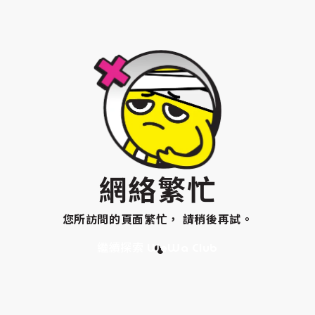
網絡繁忙
您所訪問的頁面繁忙， 請稍後再試。
繼續探索 WeWa Club