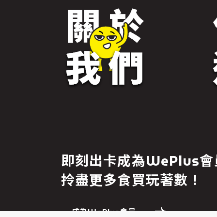
免責聲明
即刻出卡成為WePlus會
繼續前往
拎盡更多食買玩著數！
成為WePlus會員