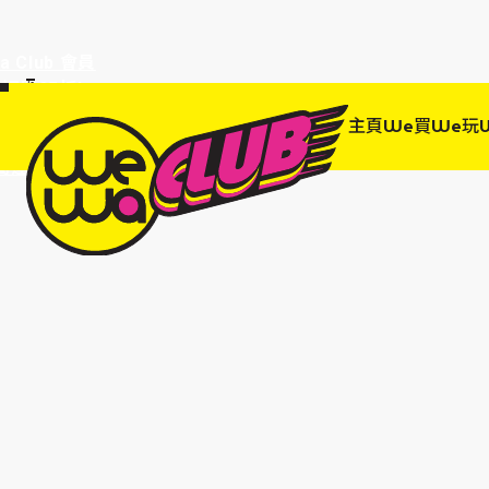
a Club 會員
訂單95折!
物輸入優惠
主頁
We買
We玩
EWANEW"即
高達95折!