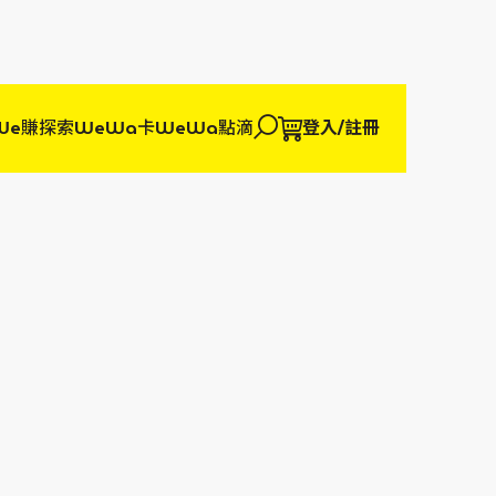
We賺
探索WeWa卡
WeWa點滴
登入/註冊