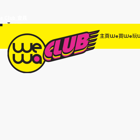
a Club 會員
訂單95折!
物輸入優惠
主頁
We買
We玩
EWANEW"即
高達95折!