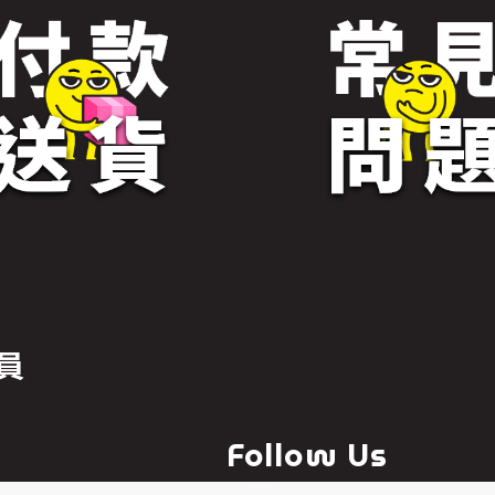
員
Follow Us