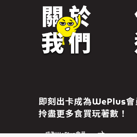
免責聲明
即刻出卡成為WePlus會
繼續前往
拎盡更多食買玩著數！
成為WePlus會員