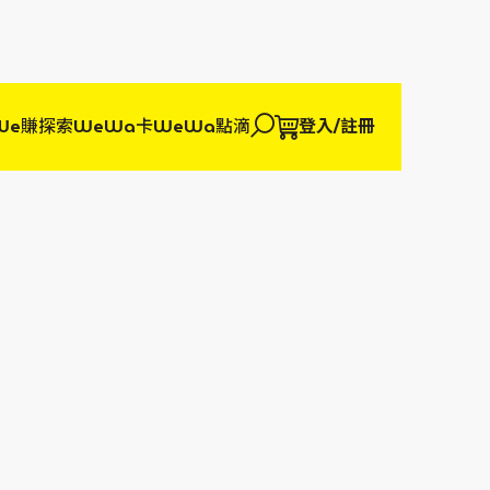
We賺
探索WeWa卡
WeWa點滴
登入/註冊