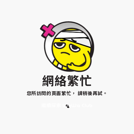
網絡繁忙
您所訪問的頁面繁忙， 請稍後再試。
繼續探索 WeWa Club