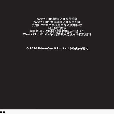
WeWa Club 購物之條款及細則
WeWa Club 會員計劃之條款及細則
安信OmyCard手機應用程式使用條款
網上保安提示
網頁聲明、收集個人資料聲明及私隱政策
WeWa Club WhatsApp商業帳戶之使用條款及細則
免責聲明
©
2026
PrimeCredit Limited. 保留所有權利
繼續前往
"
"