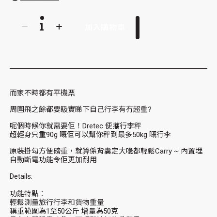
加入購物車
而家不時都有平機票
周圍飛之餘都要𥄫實睇下自己行李有冇超重?
呢個時候你就需要佢！Dretec 便攜行李秤
超輕身只重90g 嘅佢可以幫你秤到最多50kg 嘅行李
原裝掛勾方便磅重，就算係背囊定大喼都輕鬆Carry ~ 內置埋
自動斷電功能令佢更加耐用
Details:
功能特點：
輕鬆測量旅行行李和貨物重量
稱重範圍為1至50公斤 增量為50克