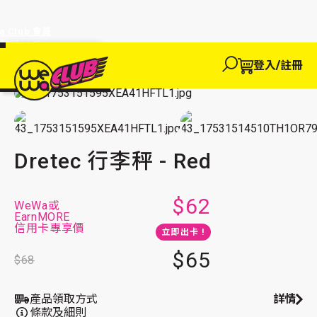
a Club 會員
訂單95折!
物輸入優惠
探索
登入/註冊
We買
主頁
We玩
We 買
We賺
WeWa
旅遊必備
EWANEW"即
卡
高達95折!
Dretec 行李秤 - Red
Dretec 行李秤 - Red
$62
WeWa或
EarnMORE
信用卡專享價
立即出卡 !
$65
$68
產品領取方式
詳情
條款及細則