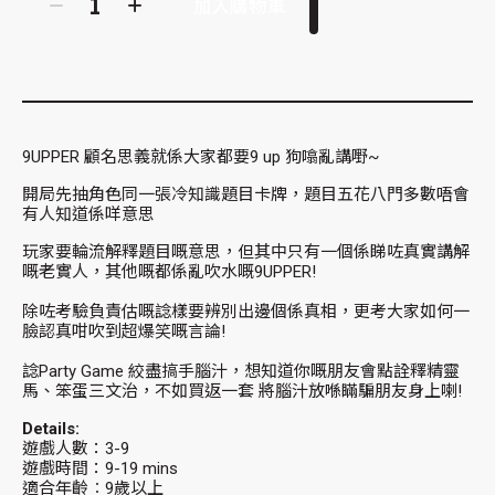
加入購物車
9UPPER 顧名思義就係大家都要9 up 狗噏亂講嘢~
開局先抽角色同一張冷知識題目卡牌，題目五花八門多數唔會
有人知道係咩意思
玩家要輪流解釋題目嘅意思，但其中只有一個係睇咗真實講解
嘅老實人，其他嘅都係亂吹水嘅9UPPER!
除咗考驗負責估嘅諗樣要辨別出邊個係真相，更考大家如何一
臉認真咁吹到超爆笑嘅言論!
諗Party Game 絞盡搞手腦汁，想知道你嘅朋友會點詮釋精靈
馬、笨蛋三文治，不如買返一套 將腦汁放喺瞞騙朋友身上喇!
Details:
遊戲人數：3-9
遊戲時間：9-19 mins
適合年齡︰9歲以上