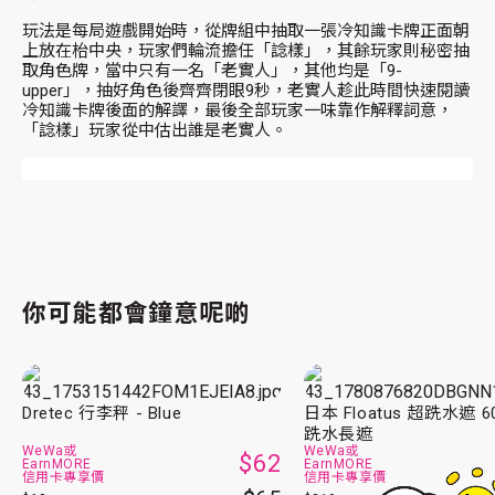
玩法是每局遊戲開始時，從牌組中抽取一張冷知識卡牌正面朝
上放在枱中央，玩家們輪流擔任「諗樣」，其餘玩家則秘密抽
取角色牌，當中只有一名「老實人」，其他均是「9-
upper」，抽好角色後齊齊閉眼9秒，老實人趁此時間快速閱讀
冷知識卡牌後面的解譯，最後全部玩家一味靠作解釋詞意，
「諗樣」玩家從中估出誰是老實人。
你可能都會鐘意呢啲
Dretec 行李秤 - Blue
日本 Floatus 超跣水遮 
跣水長遮
WeWa或
WeWa或
$62
EarnMORE
EarnMORE
信用卡專享價
信用卡專享價