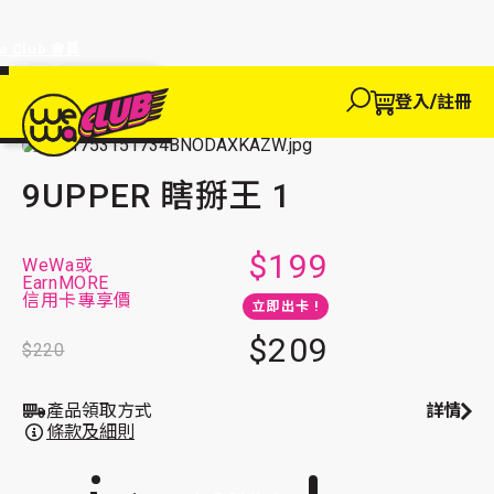
a Club 會員
訂單95折!
物輸入優惠
探索
登入/註冊
We買
主頁
We玩
We 買
We賺
WeWa
玩樂體驗
玩具及潮物
EWANEW"即
卡
高達95折!
9UPPER 瞎掰王 1
9UPPER 瞎掰王 1
$199
WeWa或
EarnMORE
信用卡專享價
立即出卡 !
$209
$220
產品領取方式
詳情
條款及細則