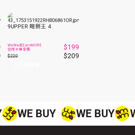
9UPPER 瞎掰王 4
WeWa或
EarnMORE
9
$199
信用卡專享價
9
$209
$220
加入購物車
Y
WE BUY
WE BUY