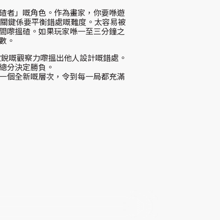
碴者」嘅角色。作為畫家，你要喺遊
戲嘅關鍵係要平衡錯處嘅難度。太容易被
間嚟搵碴。如果玩家喺一至三分鐘之
數。
又要有敏銳嘅觀察力嚟搵出他人設計嘅錯處。
總分決定勝負。
一個全新嘅層次，令到每一局都充滿