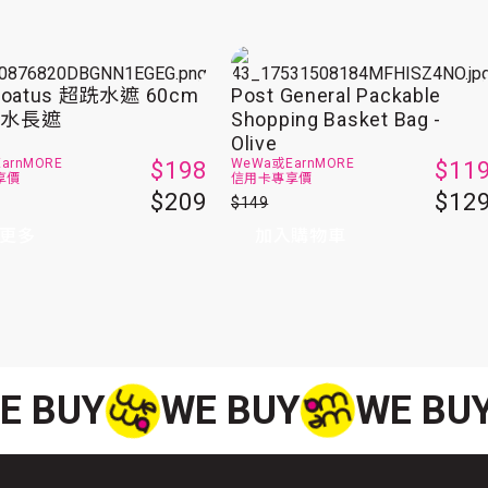
loatus 超跣水遮 60cm
Post General Packable
跣水長遮
Shopping Basket Bag -
Olive
EarnMORE
WeWa或
EarnMORE
$198
$11
享價
信用卡專享價
$209
$12
$149
加入購物車
更多
E BUY
WE BUY
WE BU