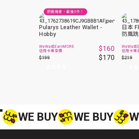
把握機會，最後
3
件！
Pularys Leather Wallet -
日本 F
Hobby
防風
WeWa或
EarnMORE
WeWa或
$160
信用卡專享價
信用卡專
$170
$199
$219
查看更多
查看
WE BUY
WE BUY
W