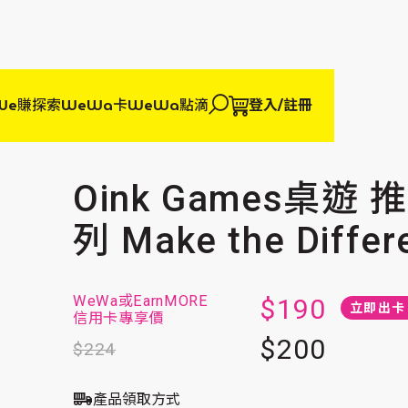
We賺
探索WeWa卡
WeWa點滴
登入/註冊
Oink Games桌遊
列 Make the Differ
WeWa或
EarnMORE
$190
立即出卡 
信用卡專享價
$200
$224
產品領取方式