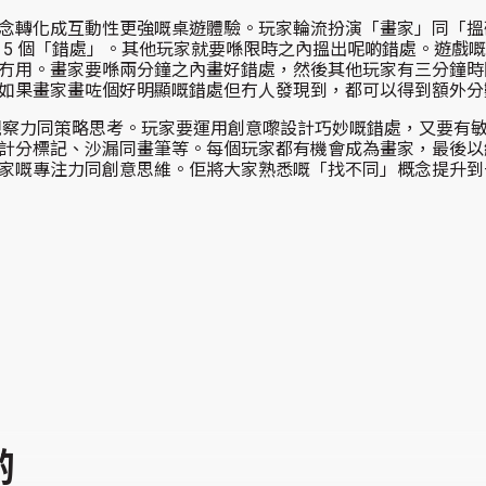
念轉化成互動性更強嘅桌遊體驗。玩家輪流扮演「畫家」同「搵
造 5 個「錯處」。其他玩家就要喺限時之內搵出呢啲錯處。遊
冇用。畫家要喺兩分鐘之內畫好錯處，然後其他玩家有三分鐘時
如果畫家畫咗個好明顯嘅錯處但冇人發現到，都可以得到額外分
 融合咗創意、觀察力同策略思考。玩家要運用創意嚟設計巧妙嘅錯處，
計分標記、沙漏同畫筆等。每個玩家都有機會成為畫家，最後以
家嘅專注力同創意思維。佢將大家熟悉嘅「找不同」概念提升到
啲