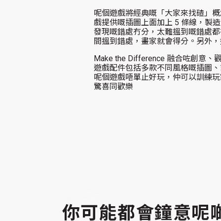
呢個遊戲將經典嘅「大家來找碴」概
戲提供嘅插圖上面加上 5 條線，製
發現嘅錯處冇分，太難搵到嘅錯處都
間搵到錯處，畫家就會得分。另外，
Make the Difference
遊戲配件包括多款不同風格嘅插圖、
呢個遊戲唔單止好玩，仲可以訓練玩
驚喜同歡樂
你可能都會鐘意呢