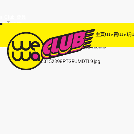
a Club 會員
訂單95折!
物輸入優惠
主頁
We買
We玩
EWANEW"即
高達95折!
主頁
We 買
玩樂體驗
玩具及潮物
Oink Games桌遊 推理記憶系列 Make the Difference