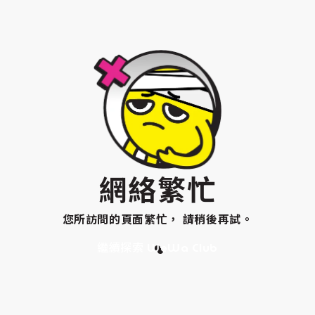
網絡繁忙
您所訪問的頁面繁忙， 請稍後再試。
繼續探索 WeWa Club