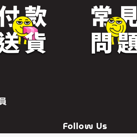
員
Follow Us