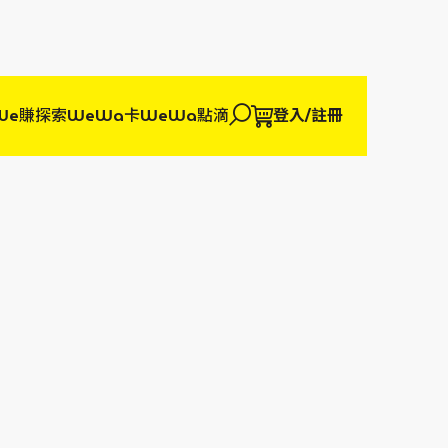
We賺
探索WeWa卡
WeWa點滴
登入/註冊