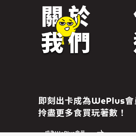
免責聲明
即刻出卡成為WePlus會
繼續前往
拎盡更多食買玩著數！
成為WePlus會員