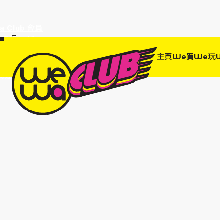
a Club 會員
訂單95折!
物輸入優惠
主頁
We買
We玩
EWANEW"即
高達95折!