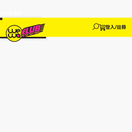
a Club 會員
訂單95折!
物輸入優惠
探索
登入/註冊
We買
We玩
We賺
WeWa
EWANEW"即
卡
高達95折!