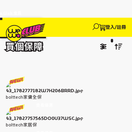
a Club 會員
訂單95折!
物輸入優惠
探索
登入/註冊
We買
We玩
We賺
WeWa
EWANEW"即
主頁
We 買
買個保障
卡
高達95折!
買個保障
bolttech家傭全保
查看優惠
bolttech家居保