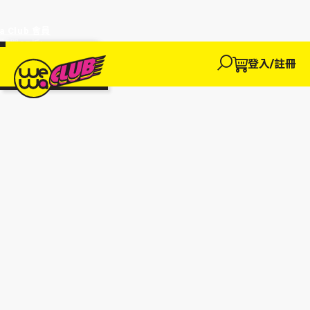
a Club 會員
訂單95折!
物輸入優惠
探索
登入/註冊
We買
We玩
We賺
WeWa
EWANEW"即
卡
高達95折!