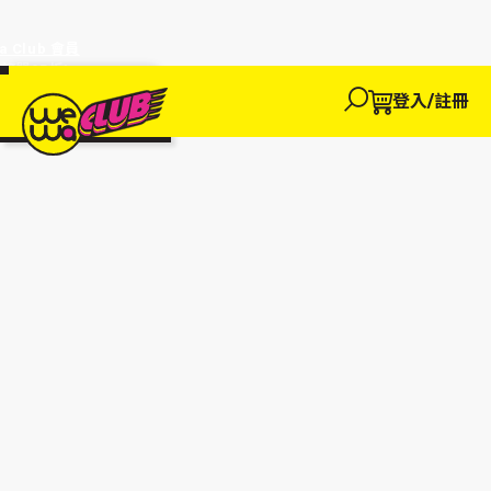
a Club 會員
訂單95折!
物輸入優惠
探索
登入/註冊
We買
We玩
We賺
WeWa
EWANEW"即
卡
高達95折!