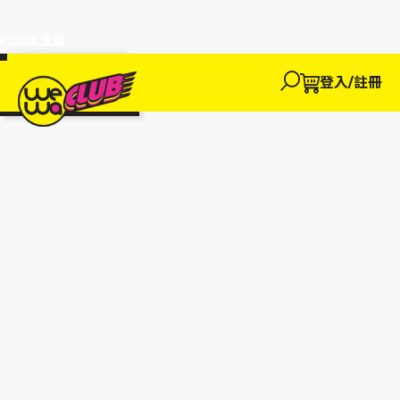
a Club 會員
訂單95折!
物輸入優惠
探索
登入/註冊
We買
We玩
We賺
WeWa
EWANEW"即
卡
高達95折!