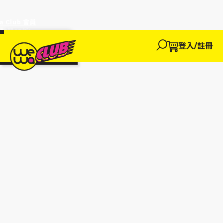
a Club 會員
訂單95折!
物輸入優惠
探索
登入/註冊
We買
We玩
We賺
WeWa
EWANEW"即
卡
高達95折!