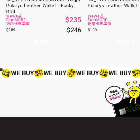
Pularys Leather Wallet - Funky
Pularys Leather Wallet
Rfid
WeWa或
WeWa或
$235
EarnMORE
EarnMORE
信用卡專享價
信用卡專享價
$246
$289
$199
查看更多
查看更多
WE BUY
WE BUY
WE BUY
WE BUY