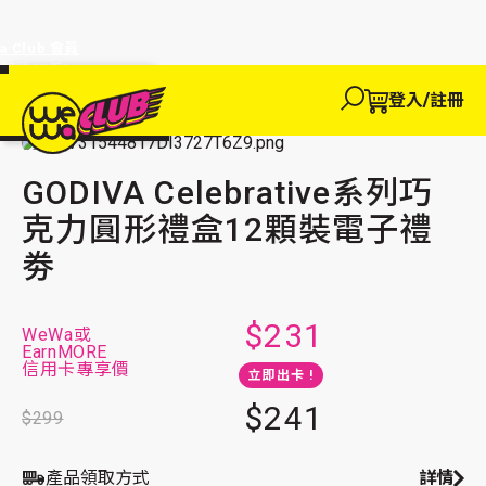
a Club 會員
訂單95折!
物輸入優惠
探索
登入/註冊
We買
主頁
We玩
We 買
We賺
WeWa
餐飲美饌
甜品
巧克力
EWANEW"即
卡
高達95折!
GODIVA Celebrative系列巧克力圓形禮盒12顆裝電子禮劵
GODIVA Celebrative系列巧
克力圓形禮盒12顆裝電子禮
劵
$231
WeWa或
EarnMORE
信用卡專享價
立即出卡 !
$241
$299
產品領取方式
詳情