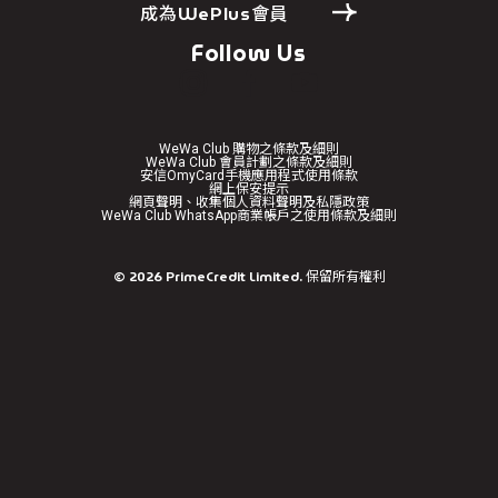
成為WePlus會員
Follow Us
WeWa Club 購物之條款及細則
WeWa Club 會員計劃之條款及細則
安信OmyCard手機應用程式使用條款
網上保安提示
網頁聲明、收集個人資料聲明及私隱政策
WeWa Club WhatsApp商業帳戶之使用條款及細則
免責聲明
©
2026
PrimeCredit Limited. 保留所有權利
繼續前往