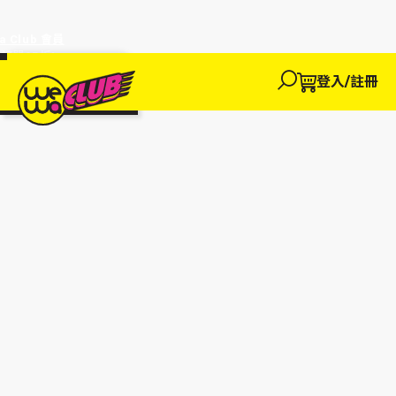
a Club 會員
訂單95折!
物輸入優惠
探索
登入/註冊
We買
We玩
We賺
WeWa
EWANEW"即
卡
高達95折!