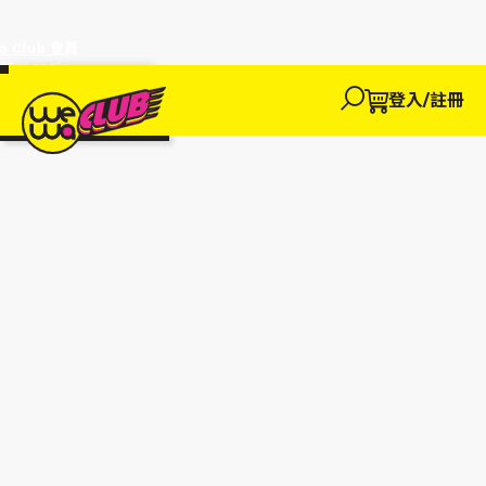
a Club 會員
訂單95折!
物輸入優惠
探索
登入/註冊
We買
We玩
We賺
WeWa
EWANEW"即
卡
高達95折!