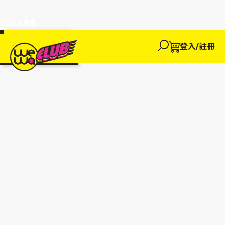
a Club 會員
訂單95折!
物輸入優惠
探索
登入/註冊
We買
We玩
We賺
WeWa
EWANEW"即
卡
高達95折!