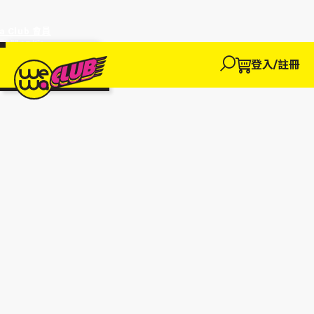
a Club 會員
訂單95折!
物輸入優惠
探索
登入/註冊
We買
We玩
We賺
WeWa
EWANEW"即
卡
高達95折!