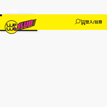
a Club 會員
訂單95折!
物輸入優惠
探索
登入/註冊
We買
We玩
We賺
WeWa
EWANEW"即
卡
高達95折!