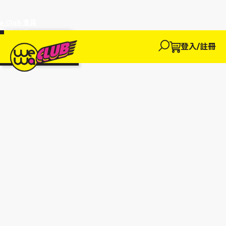
a Club 會員
訂單95折!
物輸入優惠
探索
登入/註冊
We買
We玩
We賺
WeWa
EWANEW"即
卡
高達95折!