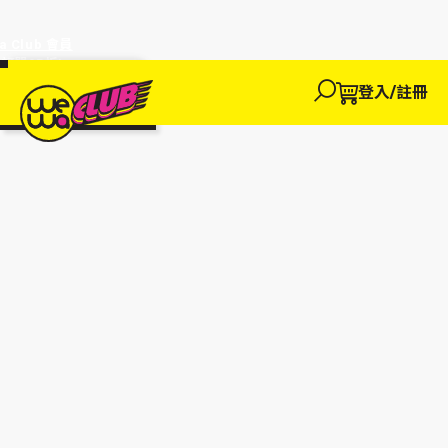
a Club 會員
訂單95折!
物輸入優惠
探索
登入/註冊
We買
We玩
We賺
WeWa
EWANEW"即
卡
高達95折!