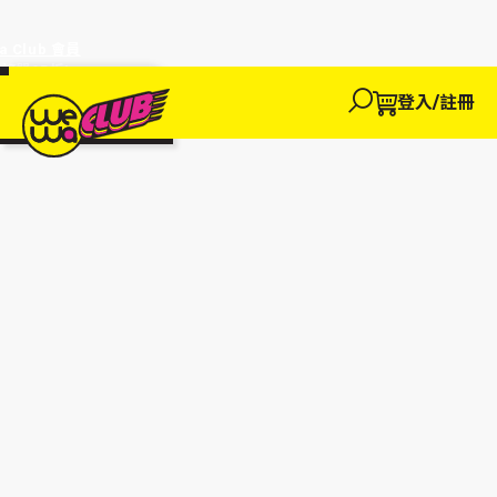
a Club 會員
訂單95折!
物輸入優惠
探索
登入/註冊
We買
We玩
We賺
WeWa
EWANEW"即
卡
高達95折!