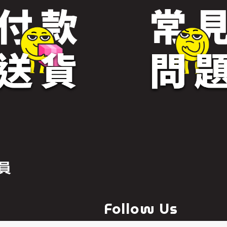
員
Follow Us