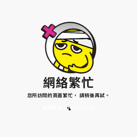
網絡繁忙
您所訪問的頁面繁忙， 請稍後再試。
繼續探索 WeWa Club