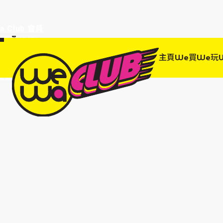
a Club 會員
訂單95折!
物輸入優惠
主頁
We買
We玩
EWANEW"即
高達95折!