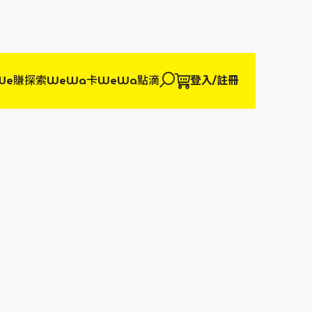
We賺
探索WeWa卡
WeWa點滴
登入/註冊