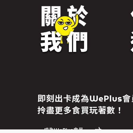
免責聲明
即刻出卡成為WePlus會
繼續前往
拎盡更多食買玩著數！
成為WePlus會員