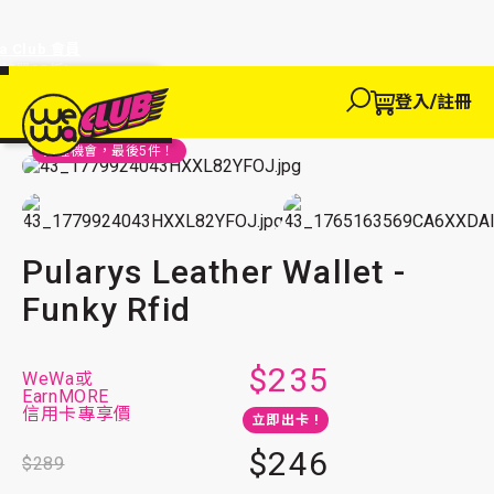
a Club 會員
訂單95折!
物輸入優惠
探索
登入/註冊
We買
主頁
We玩
We 買
We賺
WeWa
品味生活
玩具及潮物
EWANEW"即
卡
高達95折!
把握機會，最後
5
件！
Pularys Leather Wallet - Funky Rfid
Pularys Leather Wallet -
Funky Rfid
$235
WeWa或
EarnMORE
信用卡專享價
立即出卡 !
$246
$289