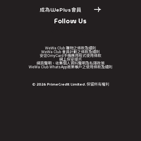
成為WePlus會員
Follow Us
WeWa Club 購物之條款及細則
WeWa Club 會員計劃之條款及細則
安信OmyCard手機應用程式使用條款
網上保安提示
網頁聲明、收集個人資料聲明及私隱政策
WeWa Club WhatsApp商業帳戶之使用條款及細則
免責聲明
©
2026
PrimeCredit Limited. 保留所有權利
繼續前往