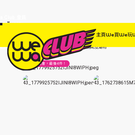
a Club 會員
訂單95折!
物輸入優惠
主頁
We買
We玩
EWANEW"即
高達95折!
主頁
We 買
品味生活
玩具及潮物
把握機會，最後
4
件！
Pularys Leather Wallet - Hobby