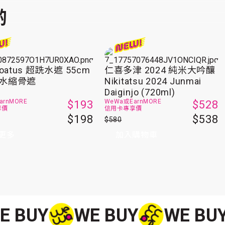
啲
loatus 超跣水遮 55cm
仁喜多津 2024 純米大吟釀
水縮骨遮
Nikitatsu 2024 Junmai
Daiginjo (720ml)
arnMORE
WeWa或
EarnMORE
$193
$528
享價
信用卡專享價
$198
$538
$580
加入購物車
更多
E BUY
WE BUY
WE BU