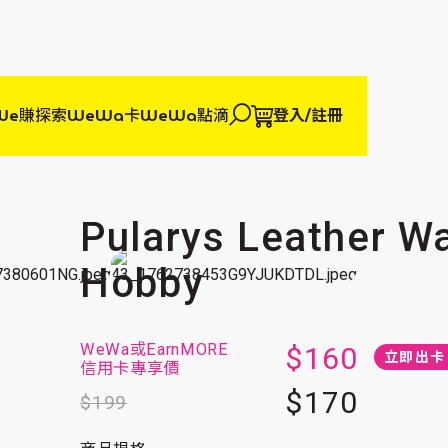
We賺
探索WeWa卡
WeWa點滴
登入/註冊
Pularys Leather Wa
Hobby
WeWa或
EarnMORE
$160
立即出卡 
信用卡專享價
$170
$199