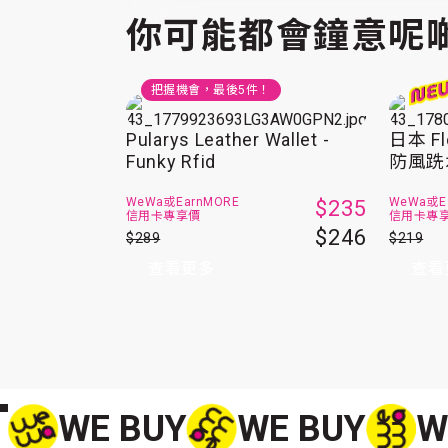
你可能都會鐘意呢
把握機會，最後
5
件！
Pularys Leather Wallet -
日本 F
Funky Rfid
防風跣
WeWa或
EarnMORE
WeWa或
E
$235
信用卡專享價
信用卡專
$246
$289
$219
查看更多
查看
WE BUY
WE BUY
W