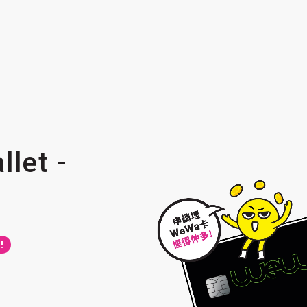
llet -
!