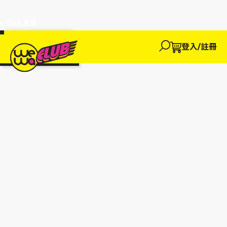
a Club 會員
訂單95折!
物輸入優惠
探索
登入/註冊
We買
We玩
We賺
WeWa
EWANEW"即
卡
高達95折!