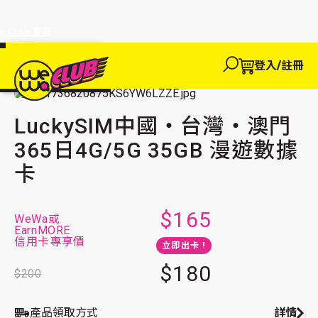
a Club 會員
訂單95折!
物輸入優惠
探索
登入/註冊
We買
主頁
We玩
We 買
We賺
WeWa
旅遊必備
SIM卡及WiFi蛋
多國
EWANEW"即
卡
高達95折!
LuckySIM中國‧台灣‧澳門365日4G/5G 35GB 漫遊數據卡
LuckySIM中國‧台灣‧澳門
365日4G/5G 35GB 漫遊數據
卡
$165
WeWa或
EarnMORE
信用卡專享價
立即出卡 !
$180
$200
產品領取方式
詳情