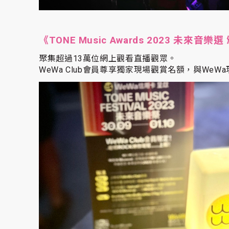
《TONE Music Awards 2023 未來音
聚集超過13萬位網上觀看直播觀眾。
WeWa Club會員尊享獨家現場觀賞名額，與We