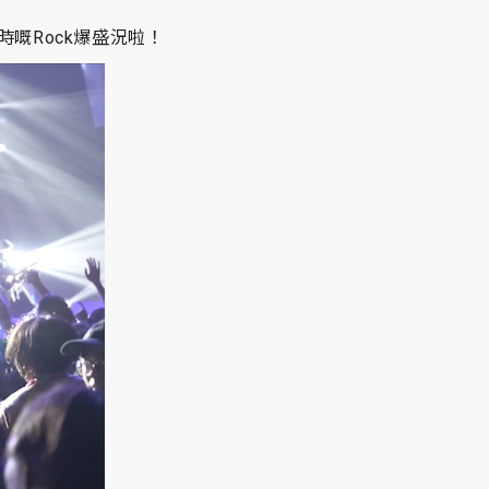
時嘅Rock爆盛況啦！