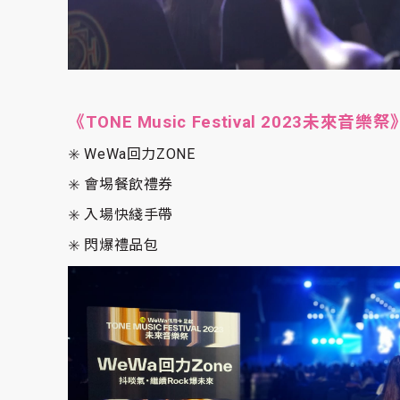
《TONE Music Festival 2023未來音樂祭
✳️ WeWa回力ZONE
✳️ 會埸餐飲禮券
✳️ 入場快綫手帶
✳️ 閃爆禮品包