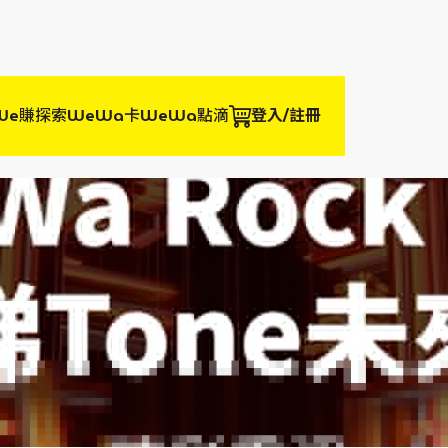
We賺
探索WeWa卡
WeWa點滴
登入/註冊
u，睇TONE未來！