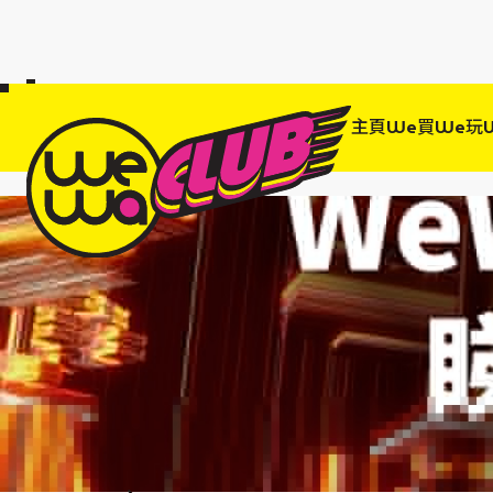
a Club 會員
訂單95折!
物輸入優惠
主頁
We買
We玩
EWANEW"即
高達95折!
<review> WeWa Rock Yo